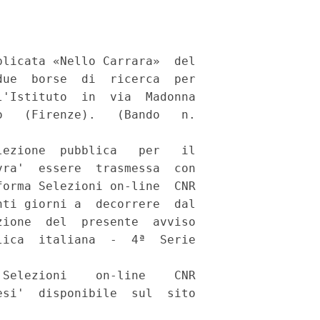
licata «Nello Carrara»  del

ue  borse  di  ricerca  per

'Istituto  in  via  Madonna

   (Firenze).   (Bando   n.

ezione  pubblica   per   il

ra'  essere  trasmessa  con

orma Selezioni on-line  CNR

ti giorni a  decorrere  dal

ione  del  presente  avviso

ica  italiana  -  4ª  Serie

Selezioni    on-line    CNR

si'  disponibile  sul  sito

 
