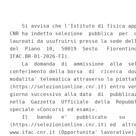
    Si avvisa che l'Istituto di fisica app
CNR ha indetto selezione  pubblica  per  d
laureati da usufruirsi presso la sede dell
del  Piano  10,  50019  Sesto   Fiorentino
IFAC.BR-01-2026-FI). 

    La  domanda  di  ammissione  alla  sel
conferimento della borsa  di  ricerca  dov
modalita' telematica attraverso la piattaf
(https://selezionionline.cnr.it) entro ven
giorno successivo alla data  di  pubblicaz
nella  Gazzetta  Ufficiale  della  Repubbl
speciale «Concorsi ed esami». 

    Il   bando   e'   pubblicato    su    
(https://selezionionline.cnr.it) ed  altre
www.ifac.cnr.it (Opportunita' lavorative).