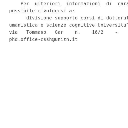
    Per  ulteriori  informazioni  di  cara
possibile rivolgersi a: 

      divisione supporto corsi di dottorat
umanistica e scienze cognitive Universita'
via   Tommaso   Gar    n.    16/2    -    
phd.office-cssh@unitn.it 
