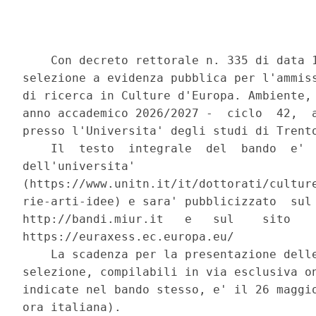
    Con decreto rettorale n. 335 di data 1
selezione a evidenza pubblica per l'ammiss
di ricerca in Culture d'Europa. Ambiente, 
anno accademico 2026/2027 -  ciclo  42,  a
presso l'Universita' degli studi di Trento
    Il  testo  integrale  del  bando  e'  
dell'universita'

(https://www.unitn.it/it/dottorati/culture
rie-arti-idee) e sara' pubblicizzato  sul 
http://bandi.miur.it   e   sul    sito    
https://euraxess.ec.europa.eu/ 

    La scadenza per la presentazione delle
selezione, compilabili in via esclusiva on
indicate nel bando stesso, e' il 26 maggio
ora italiana). 
