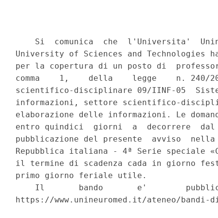
    Si  comunica  che  l'Universita'  Unin
University of Sciences and Technologies ha
per la copertura di un posto di  professor
comma    1,    della    legge    n. 240/20
scientifico-disciplinare 09/IINF-05  Siste
informazioni, settore scientifico-discipli
elaborazione delle informazioni. Le domand
entro quindici  giorni  a  decorrere  dal 
pubblicazione del presente  avviso  nella 
Repubblica italiana - 4ª Serie speciale «C
il termine di scadenza cada in giorno fest
primo giorno feriale utile. 

    Il       bando       e'        pubblic
https://www.unineuromed.it/ateneo/bandi-di