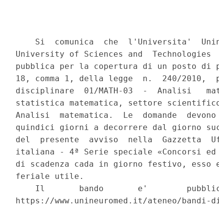
    Si  comunica  che  l'Universita'  Unin
University of Sciences and  Technologies  
pubblica per la copertura di un posto di p
18, comma 1, della legge  n.  240/2010,  p
disciplinare  01/MATH-03  -  Analisi   mat
statistica matematica, settore scientifico
Analisi  matematica.  Le  domande  devono 
quindici giorni a decorrere dal giorno suc
del  presente  avviso  nella  Gazzetta  Uf
italiana - 4ª Serie speciale «Concorsi ed 
di scadenza cada in giorno festivo, esso e
feriale utile. 

    Il       bando       e'        pubblic
https://www.unineuromed.it/ateneo/bandi-di