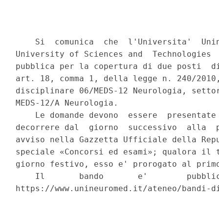
    Si  comunica  che  l'Universita'  Unin
University of Sciences and  Technologies  
pubblica per la copertura di due posti  di
art. 18, comma 1, della legge n. 240/2010,
disciplinare 06/MEDS-12 Neurologia, settor
MEDS-12/A Neurologia. 

    Le domande devono  essere  presentate 
decorrere dal  giorno  successivo  alla  p
avviso nella Gazzetta Ufficiale della Repu
speciale «Concorsi ed esami»; qualora il t
giorno festivo, esso e' prorogato al primo
    Il       bando       e'        pubblic
https://www.unineuromed.it/ateneo/bandi-di