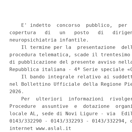
    E' indetto  concorso  pubblico,  per  
copertura   di   un   posto   di   dirigen
neuropsichiatria infantile. 

    Il termine per la  presentazione  dell
procedura telematica, scade il trentesimo 
di pubblicazione del presente avviso nella
Repubblica italiana - 4ª Serie speciale «C
    Il bando integrale relativo ai suddett
nel Bollettino Ufficiale della Regione Pie
2026. 

    Per  ulteriori  informazioni  rivolger
Procedure  assuntive  e  dotazione  organi
locale AL, sede di Novi Ligure - via  Edil
0143/332290 - 0143/332293 - 0143/332294, o
internet www.aslal.it 
