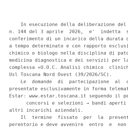
    In esecuzione della deliberazione del 
n. 144 del 3 aprile  2026,  e'  indetta  s
conferimento di un incarico della durata d
a tempo determinato e con rapporto esclusi
chimico o biologo nella disciplina di pato
medicina diagnostica e dei servizi) per la
complessa «U.O.C. Analisi chimico  clinich
Usl Toscana Nord Ovest (39/2026/SC). 

    Le  domande  di  partecipazione  al  c
presentate esclusivamente in forma telemat
Estar: www.estar.toscana.it seguendo il pe
      concorsi e selezioni → bandi aperti 
altri incarichi aziendali. 

    Il  termine  fissato  per  la  present
perentorio e deve avvenire  entro  e  non 