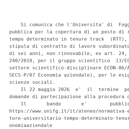
    Si comunica che l'Universita' di  Fogg
pubblica per la copertura di un posto di r
tempo determinato in tenure track  (RTT), 
stipula di contratto di lavoro subordinato
di sei anni, non rinnovabile, ex art. 24, 
240/2010, per il gruppo scientifico  13/EC
settore scientifico-disciplinare ECON-06/A
SECS-P/07 Economia aziendale), per le esig
scienze sociali. 

    Il 22 maggio 2026  e'  il  termine  pe
domande di partecipazione alla procedura d
    Il       bando       e'        pubblic
https://www.unifg.it/it/ateneo/normativa-e
tore-universitario-tempo-determinato-tenur
onomiaaziendale 
