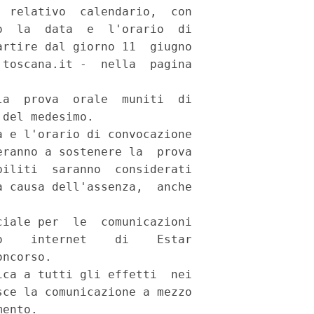
 relativo  calendario,  con

  la  data  e  l'orario  di

rtire dal giorno 11  giugno

toscana.it -  nella  pagina

a  prova  orale  muniti  di

del medesimo. 

 e l'orario di convocazione

ranno a sostenere la  prova

iliti  saranno  considerati

 causa dell'assenza,  anche

iale per  le  comunicazioni

    internet    di    Estar

ncorso. 

ca a tutti gli effetti  nei

ce la comunicazione a mezzo

ento. 
