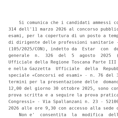
    Si comunica che i candidati ammessi co
314 dell'11 marzo 2026 al concorso pubblic
esami, per la copertura di un posto a temp
di dirigente delle professioni sanitarie -
(105/2025/CON), indetto da  Estar  con  de
generale  n.  326  del  5  agosto  2025  (
Ufficiale della Regione Toscana Parte III 
e nella Gazzetta  Ufficiale  della  Repubb
speciale «Concorsi ed esami» - n. 76 del 3
termini per la presentazione delle  domand
12,00 del giorno 30 ottobre 2025, sono con
prova scritta e a seguire la prova pratica
Congressi» - Via Spallanzani n. 23 - 52100
2026 alle ore 9,30 con accesso alla sede c
    Non e'  consentita  la  modifica  dell