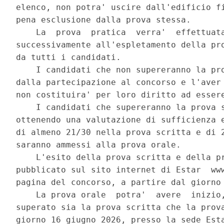
elenco, non potra' uscire dall'edificio fi
pena esclusione dalla prova stessa. 

    La  prova  pratica  verra'  effettuata
successivamente all'espletamento della pro
da tutti i candidati. 

    I candidati che non supereranno la pro
dalla partecipazione al concorso e l'aver 
non costituira' per loro diritto ad essere
    I candidati che supereranno la prova s
ottenendo una valutazione di sufficienza e
di almeno 21/30 nella prova scritta e di 2
saranno ammessi alla prova orale. 

    L'esito della prova scritta e della pr
pubblicato sul sito internet di Estar  www
pagina del concorso, a partire dal giorno 
    La prova orale  potra'  avere  inizio,
superato sia la prova scritta che la prova
giorno 16 giugno 2026, presso la sede Esta