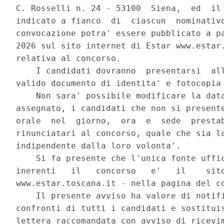
C. Rosselli n. 24 - 53100  Siena,  ed  il 
indicato a fianco  di  ciascun  nominativo
convocazione potra' essere pubblicato a pa
2026 sul sito internet di Estar www.estar.
relativa al concorso. 

    I candidati dovranno  presentarsi  all
valido documento di identita' e fotocopia 
    Non sara' possibile modificare la data
assegnato, i candidati che non si presente
orale  nel  giorno,  ora  e  sede  prestab
rinunciatari al concorso, quale che sia la
indipendente dalla loro volonta'. 

    Si fa presente che l'unica fonte uffic
inerenti   il   concorso   e'   il    sito
www.estar.toscana.it - nella pagina del co
    Il presente avviso ha valore di notifi
confronti di tutti i candidati e sostituis
lettera raccomandata con avviso di ricevim