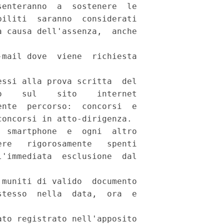
enteranno  a  sostenere  le

iliti  saranno  considerati

 causa dell'assenza,  anche

mail dove  viene  richiesta

ssi alla prova scritta  del

    sul    sito    internet

nte  percorso:  concorsi  e

oncorsi in atto-dirigenza. 

 smartphone  e  ogni  altro

re   rigorosamente   spenti

'immediata  esclusione  dal

muniti di valido  documento

tesso  nella  data,  ora  e

to registrato nell'apposito
