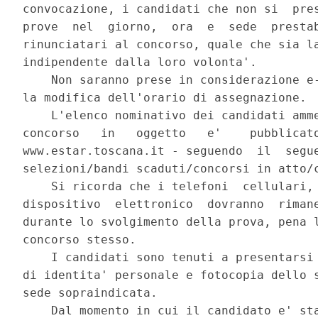
convocazione, i candidati che non si  pres
prove  nel  giorno,  ora  e  sede  prestab
rinunciatari al concorso, quale che sia la
indipendente dalla loro volonta'. 

    Non saranno prese in considerazione e-
la modifica dell'orario di assegnazione. 

    L'elenco nominativo dei candidati amme
concorso   in   oggetto   e'    pubblicato
www.estar.toscana.it - seguendo  il  segue
selezioni/bandi scaduti/concorsi in atto/c
    Si ricorda che i telefoni  cellulari, 
dispositivo  elettronico  dovranno  rimane
durante lo svolgimento della prova, pena l
concorso stesso. 

    I candidati sono tenuti a presentarsi 
di identita' personale e fotocopia dello s
sede sopraindicata. 

    Dal momento in cui il candidato e' sta