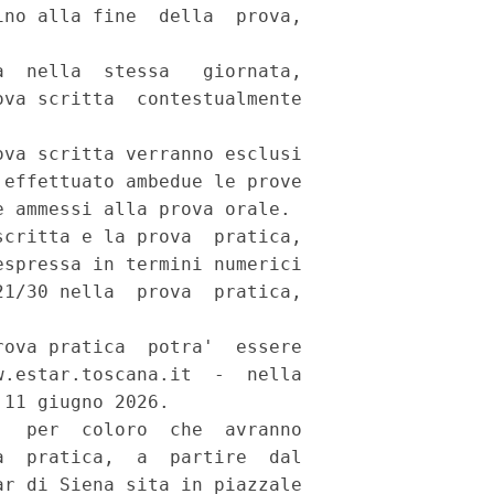
no alla fine  della  prova,

  nella  stessa   giornata,

va scritta  contestualmente

va scritta verranno esclusi

effettuato ambedue le prove

 ammessi alla prova orale. 

critta e la prova  pratica,

spressa in termini numerici

1/30 nella  prova  pratica,

ova pratica  potra'  essere

.estar.toscana.it  -  nella

11 giugno 2026. 

  per  coloro  che  avranno

  pratica,  a  partire  dal

r di Siena sita in piazzale
