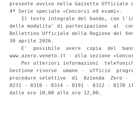
presente avviso nella Gazzetta Ufficiale d
4ª Serie speciale «Concorsi ed esami». 

    Il testo integrale del bando, con l'in
delle modalita' di partecipazione  al  con
Bollettino Ufficiale della Regione del Ven
30 aprile 2026. 

    E'  possibile  avere  copia  del  band
www.azero.veneto.it - alla sezione «Concor
    Per ulteriori informazioni  telefonich
Gestione risorse  umane -  ufficio  progra
procedure selettive  di  Azienda  Zero -  
8231 - 8310 - 8314 - 8191 - 8312 - 8170 il
dalle ore 10,00 alle ore 12,00. 
