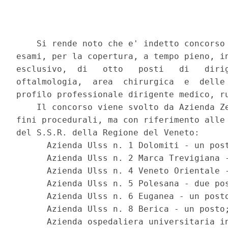
    Si rende noto che e' indetto concorso 
esami, per la copertura, a tempo pieno, in
esclusivo,  di   otto   posti   di   dirig
oftalmologia,  area  chirurgica  e  delle 
profilo professionale dirigente medico, ru
    Il concorso viene svolto da Azienda Ze
fini procedurali, ma con riferimento alle 
del S.S.R. della Regione del Veneto: 

      Azienda Ulss n. 1 Dolomiti - un post
      Azienda Ulss n. 2 Marca Trevigiana -
      Azienda Ulss n. 4 Veneto Orientale -
      Azienda Ulss n. 5 Polesana - due pos
      Azienda Ulss n. 6 Euganea - un posto
      Azienda Ulss n. 8 Berica - un posto;
      Azienda ospedaliera universitaria in