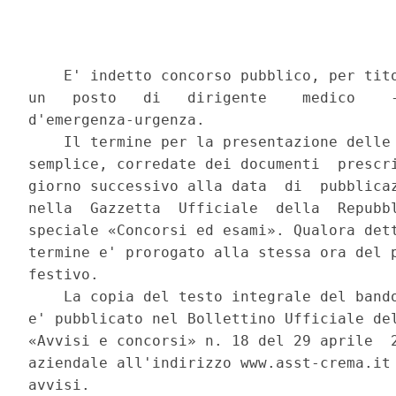
    E' indetto concorso pubblico, per tito
un   posto   di   dirigente    medico    -
d'emergenza-urgenza. 

    Il termine per la presentazione delle 
semplice, corredate dei documenti  prescri
giorno successivo alla data  di  pubblicaz
nella  Gazzetta  Ufficiale  della  Repubbl
speciale «Concorsi ed esami». Qualora dett
termine e' prorogato alla stessa ora del p
festivo. 

    La copia del testo integrale del bando
e' pubblicato nel Bollettino Ufficiale del
«Avvisi e concorsi» n. 18 del 29 aprile  2
aziendale all'indirizzo www.asst-crema.it 
avvisi. 
