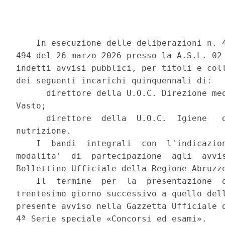
    In esecuzione delle deliberazioni n. 4
494 del 26 marzo 2026 presso la A.S.L. 02 
indetti avvisi pubblici, per titoli e coll
dei seguenti incarichi quinquennali di: 

      direttore della U.O.C. Direzione med
Vasto; 

      direttore  della  U.O.C.  Igiene   d
nutrizione. 

    I  bandi  integrali  con  l'indicazion
modalita'  di  partecipazione  agli  avvis
Bollettino Ufficiale della Regione Abruzzo
    Il  termine  per  la  presentazione  d
trentesimo giorno successivo a quello dell
presente avviso nella Gazzetta Ufficiale d
4ª Serie speciale «Concorsi ed esami». 
