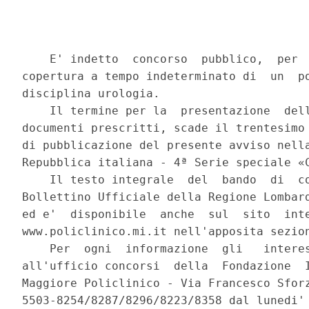
    E' indetto  concorso  pubblico,  per  
copertura a tempo indeterminato di  un  po
disciplina urologia. 

    Il termine per la  presentazione  dell
documenti prescritti, scade il trentesimo 
di pubblicazione del presente avviso nella
Repubblica italiana - 4ª Serie speciale «C
    Il testo integrale  del  bando  di  co
Bollettino Ufficiale della Regione Lombard
ed e'  disponibile  anche  sul  sito  inte
www.policlinico.mi.it nell'apposita sezion
    Per  ogni  informazione  gli   interes
all'ufficio concorsi  della  Fondazione  I
Maggiore Policlinico - Via Francesco Sforz
5503-8254/8287/8296/8223/8358 dal lunedi' 