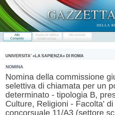
Atto
Avviso di rettifica
Atti correlati
Completo
Errata corrige
UNIVERSITA' «LA SAPIENZA» DI ROMA
NOMINA
Nomina della commissione giu
selettiva di chiamata per un p
determinato - tipologia B, pres
Culture, Religioni - Facolta' di
concorsuale 11/A3 (settore sci