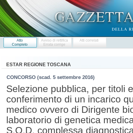
Atto
Avviso di rettifica
Atti correlati
Completo
Errata corrige
ESTAR REGIONE TOSCANA
CONCORSO
(scad. 5 settembre 2016)
Selezione pubblica, per titoli e
conferimento di un incarico q
medico ovvero di Dirigente bio
laboratorio di genetica medica
S.O.D. complessa diagnostica