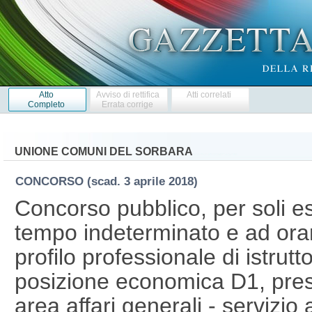
Atto
Avviso di rettifica
Atti correlati
Completo
Errata corrige
UNIONE COMUNI DEL SORBARA
CONCORSO
(scad. 3 aprile 2018)
Concorso pubblico, per soli e
tempo indeterminato e ad orari
profilo professionale di istrutt
posizione economica D1, pres
area affari generali - servizio