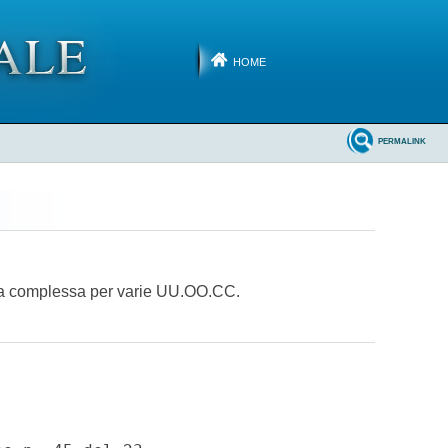
HOME
PERMALINK
ttura complessa per varie UU.OO.CC.