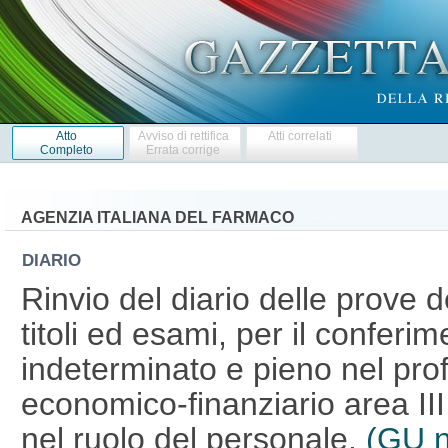
Atto
Avviso di rettifica
Atti correlati
Completo
Errata corrige
AGENZIA ITALIANA DEL FARMACO
DIARIO
Rinvio del diario delle prove 
titoli ed esami, per il conferi
indeterminato e pieno nel profi
economico-finanziario area II
nel ruolo del personale.
(GU n