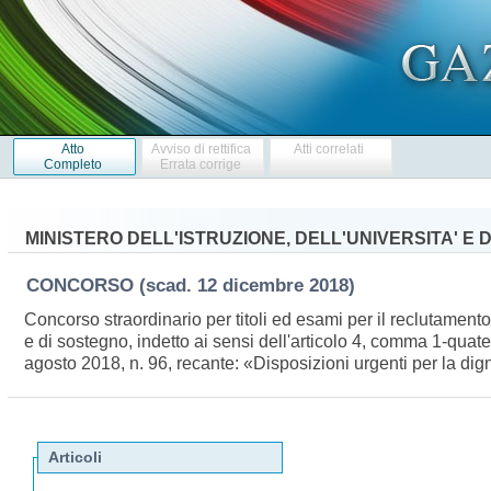
Atto
Avviso di rettifica
Atti correlati
Completo
Errata corrige
MINISTERO DELL'ISTRUZIONE, DELL'UNIVERSITA' E
CONCORSO
(scad. 12 dicembre 2018)
Concorso straordinario per titoli ed esami per il reclutamen
e di sostegno, indetto ai sensi dell'articolo 4, comma 1-quater
agosto 2018, n. 96, recante: «Disposizioni urgenti per la dign