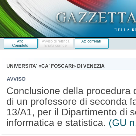
Atto
Avviso di rettifica
Atti correlati
Completo
Errata corrige
UNIVERSITA' «CA' FOSCARI» DI VENEZIA
AVVISO
Conclusione della procedura d
di un professore di seconda f
13/A1, per il Dipartimento di 
informatica e statistica.
(GU n