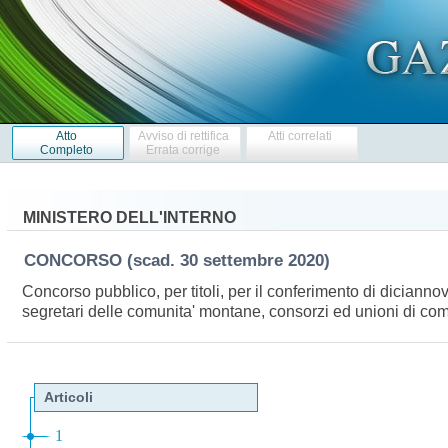
Atto
Avviso di rettifica
Atti correlati
Completo
Errata corrige
MINISTERO DELL'INTERNO
CONCORSO
(scad. 30 settembre 2020)
Concorso pubblico, per titoli, per il conferimento di dicianno
segretari delle comunita' montane, consorzi ed unioni di co