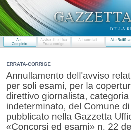
Atto
Avviso di rettifica
Atti correlati
Atto Rettifica
Completo
Errata corrige
ERRATA-CORRIGE
Annullamento dell'avviso relat
per soli esami, per la copertur
direttivo giornalista, categor
indeterminato, del Comune di
pubblicato nella Gazzetta Uffic
«Concorsi ed esami» n. 22 d