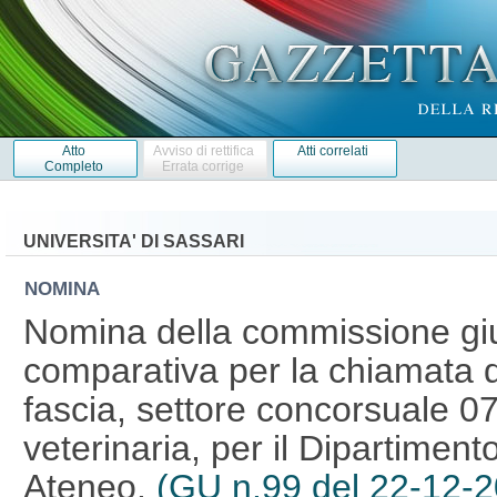
Atto
Avviso di rettifica
Atti correlati
Completo
Errata corrige
UNIVERSITA' DI SASSARI
NOMINA
Nomina della commissione giu
comparativa per la chiamata d
fascia, settore concorsuale 07
veterinaria, per il Dipartiment
Ateneo.
(GU n.99 del 22-12-2