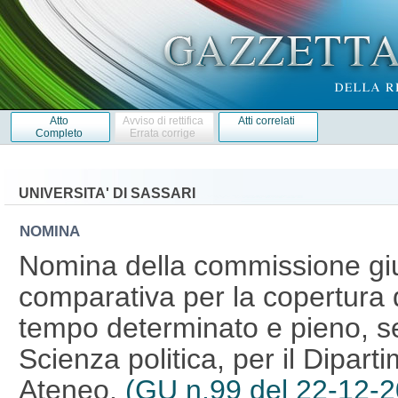
Atto
Avviso di rettifica
Atti correlati
Completo
Errata corrige
UNIVERSITA' DI SASSARI
NOMINA
Nomina della commissione giu
comparativa per la copertura d
tempo determinato e pieno, s
Scienza politica, per il Dipart
Ateneo.
(GU n.99 del 22-12-2