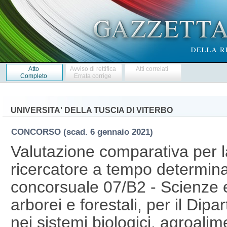
Atto
Avviso di rettifica
Atti correlati
Completo
Errata corrige
UNIVERSITA' DELLA TUSCIA DI VITERBO
CONCORSO
(scad. 6 gennaio 2021)
Valutazione comparativa per l
ricercatore a tempo determina
concorsuale 07/B2 - Scienze e
arborei e forestali, per il Dip
nei sistemi biologici, agroalime