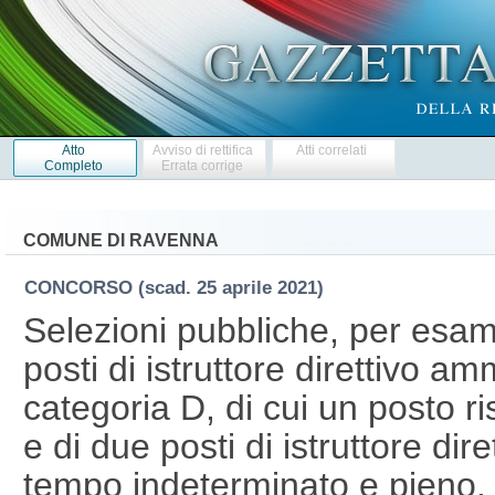
Atto
Avviso di rettifica
Atti correlati
Completo
Errata corrige
COMUNE DI RAVENNA
CONCORSO
(scad. 25 aprile 2021)
Selezioni pubbliche, per esami
posti di istruttore direttivo am
categoria D, di cui un posto r
e di due posti di istruttore dir
tempo indeterminato e pieno