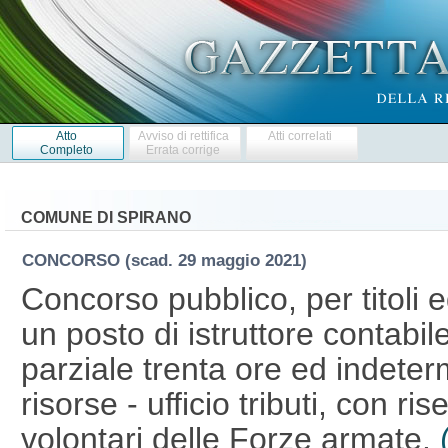
Atto
Avviso di rettifica
Atti correlati
Completo
Errata corrige
COMUNE DI SPIRANO
CONCORSO
(scad. 29 maggio 2021)
Concorso pubblico, per titoli 
un posto di istruttore contabi
parziale trenta ore ed indeter
risorse - ufficio tributi, con ris
volontari delle Forze armate.