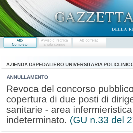
Atto
Avviso di rettifica
Atti correlati
Completo
Errata corrige
AZIENDA OSPEDALIERO-UNIVERSITARIA POLICLINICO
ANNULLAMENTO
Revoca del concorso pubblico, 
copertura di due posti di dirig
sanitarie - area infermieristic
indeterminato.
(GU n.33 del 