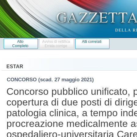
Atto
Avviso di rettifica
Atti correlati
Completo
Errata corrige
ESTAR
CONCORSO
(scad. 27 maggio 2021)
Concorso pubblico unificato, pe
copertura di due posti di dirig
patologia clinica, a tempo indet
procreazione medicalmente ass
ospedaliero-universitaria Car