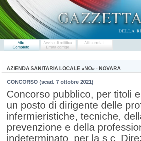
Atto
Avviso di rettifica
Atti correlati
Completo
Errata corrige
AZIENDA SANITARIA LOCALE «NO» - NOVARA
CONCORSO
(scad. 7 ottobre 2021)
Concorso pubblico, per titoli 
un posto di dirigente delle pro
infermieristiche, tecniche, dell
prevenzione e della professio
indeterminato, per la s.c. Dire