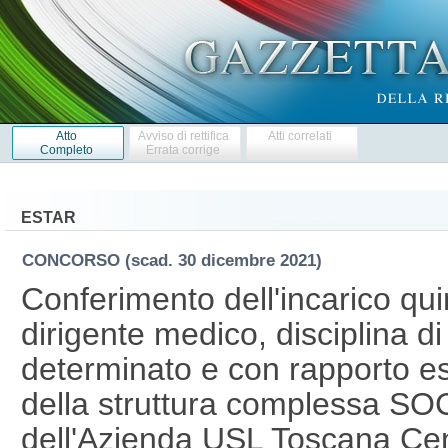
Atto
Avviso di rettifica
Atti correlati
Completo
Errata corrige
ESTAR
CONCORSO
(scad. 30 dicembre 2021)
Conferimento dell'incarico qu
dirigente medico, disciplina d
determinato e con rapporto esc
della struttura complessa SO
dell'Azienda USL Toscana Ce