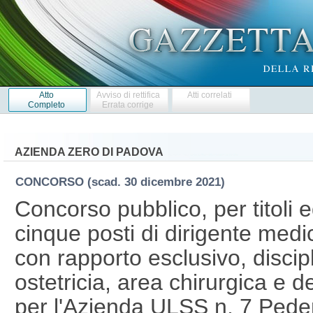
Atto
Avviso di rettifica
Atti correlati
Completo
Errata corrige
AZIENDA ZERO DI PADOVA
CONCORSO
(scad. 30 dicembre 2021)
Concorso pubblico, per titoli 
cinque posti di dirigente med
con rapporto esclusivo, discip
ostetricia, area chirurgica e de
per l'Azienda ULSS n. 7 Ped