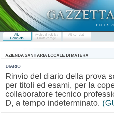
Atto
Avviso di rettifica
Atti correlati
Completo
Errata corrige
AZIENDA SANITARIA LOCALE DI MATERA
DIARIO
Rinvio del diario della prova s
per titoli ed esami, per la cop
collaboratore tecnico professi
D, a tempo indeterminato.
(GU