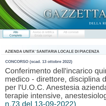
Atto
Avviso di rettifica
Atti correlati
Completo
Errata corrige
AZIENDA UNITA' SANITARIA LOCALE DI PIACENZA
CONCORSO
(scad. 13 ottobre 2022)
Conferimento dell'incarico qui
medico - direttore, disciplina 
per l'U.O.C. Anestesia azienda
terapie intensive, anestesiolo
n.73 del 13-09-2022)