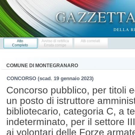
Atto
Avviso di rettifica
Atti correlati
Completo
Errata corrige
COMUNE DI MONTEGRANARO
CONCORSO
(scad. 19 gennaio 2023)
Concorso pubblico, per titoli 
un posto di istruttore amminist
bibliotecario, categoria C, a 
indeterminato, per il settore II
ai volontari delle Forze armat