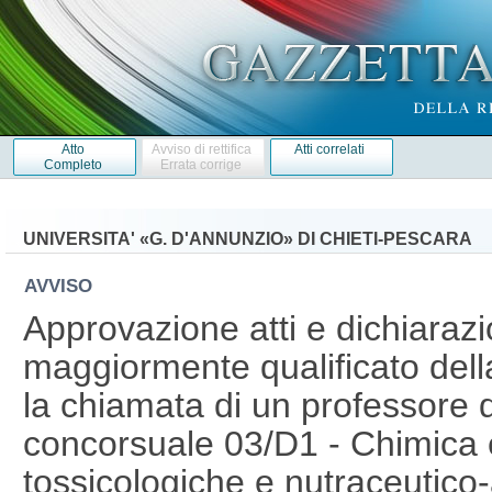
Atto
Avviso di rettifica
Atti correlati
Completo
Errata corrige
UNIVERSITA' «G. D'ANNUNZIO» DI CHIETI-PESCARA
AVVISO
Approvazione atti e dichiaraz
maggiormente qualificato dell
la chiamata di un professore d
concorsuale 03/D1 - Chimica 
tossicologiche e nutraceutico-a