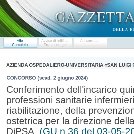
Atto
Avviso di rettifica
Atti correlati
Completo
Errata corrige
AZIENDA OSPEDALIERO-UNIVERSITARIA «SAN LUIG
CONCORSO
(scad. 2 giugno 2024)
Conferimento dell'incarico qui
professioni sanitarie infermier
riabilitazione, della prevenzio
ostetrica per la direzione del
DiPSA.
(GU n.36 del 03-05-2