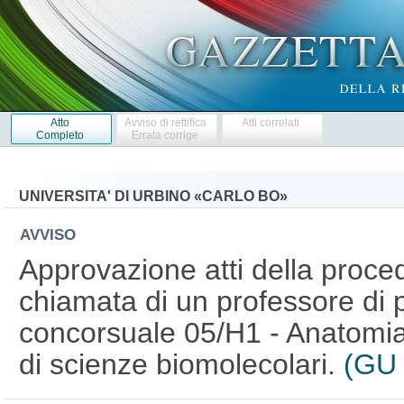
Atto
Avviso di rettifica
Atti correlati
Completo
Errata corrige
UNIVERSITA' DI URBINO «CARLO BO»
AVVISO
Approvazione atti della proced
chiamata di un professore di p
concorsuale 05/H1 - Anatomia
di scienze biomolecolari.
(GU 