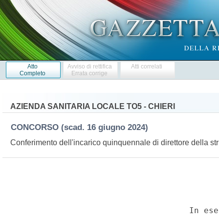
Atto
Avviso di rettifica
Atti correlati
Completo
Errata corrige
AZIENDA SANITARIA LOCALE TO5 - CHIERI
CONCORSO
(scad. 16 giugno 2024)
Conferimento dell'incarico quinquennale di direttore della st