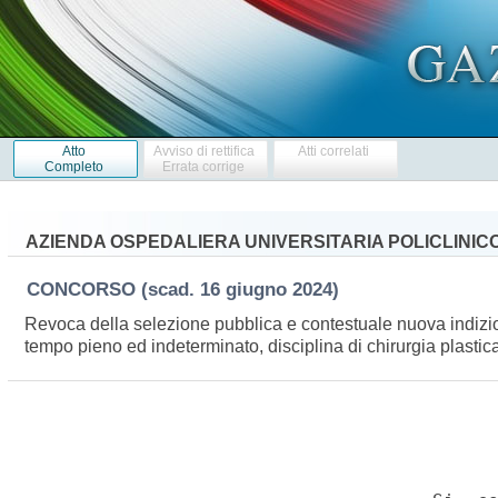
Atto
Avviso di rettifica
Atti correlati
Completo
Errata corrige
AZIENDA OSPEDALIERA UNIVERSITARIA POLICLINICO
CONCORSO
(scad. 16 giugno 2024)
Revoca della selezione pubblica e contestuale nuova indizione
tempo pieno ed indeterminato, disciplina di chirurgia plastic