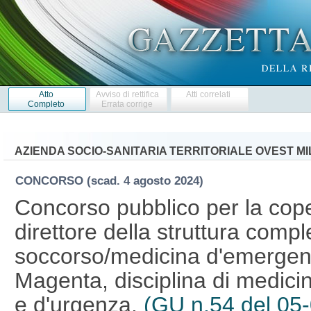
Atto
Avviso di rettifica
Atti correlati
Completo
Errata corrige
AZIENDA SOCIO-SANITARIA TERRITORIALE OVEST M
CONCORSO
(scad. 4 agosto 2024)
Concorso pubblico per la cope
direttore della struttura comp
soccorso/medicina d'emergen
Magenta, disciplina di medicin
e d'urgenza.
(GU n.54 del 05