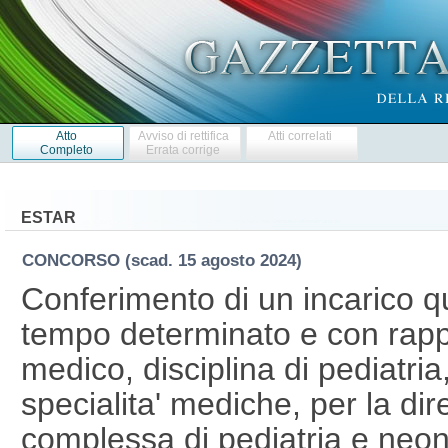
Atto
Avviso di rettifica
Atti correlati
Completo
Errata corrige
ESTAR
CONCORSO
(scad. 15 agosto 2024)
Conferimento di un incarico q
tempo determinato e con rappo
medico, disciplina di pediatri
specialita' mediche, per la dir
complessa di pediatria e neona