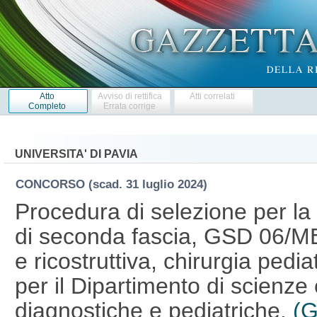
Atto
Avviso di rettifica
Atti correlati
Completo
Errata corrige
UNIVERSITA' DI PAVIA
CONCORSO
(scad. 31 luglio 2024)
Procedura di selezione per la
di seconda fascia, GSD 06/ME
e ricostruttiva, chirurgia pediat
per il Dipartimento di scienze 
diagnostiche e pediatriche.
(G