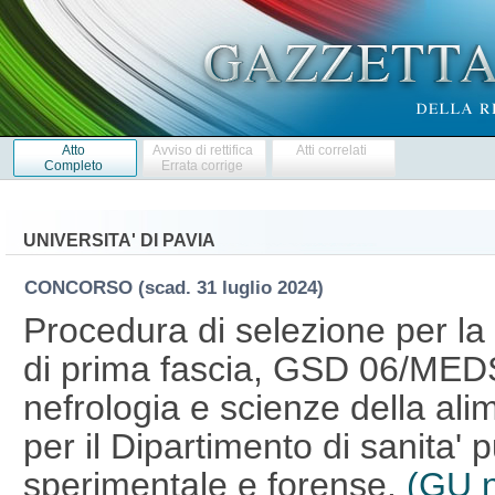
Atto
Avviso di rettifica
Atti correlati
Completo
Errata corrige
UNIVERSITA' DI PAVIA
CONCORSO
(scad. 31 luglio 2024)
Procedura di selezione per la
di prima fascia, GSD 06/MEDS
nefrologia e scienze della al
per il Dipartimento di sanita' 
sperimentale e forense.
(GU n