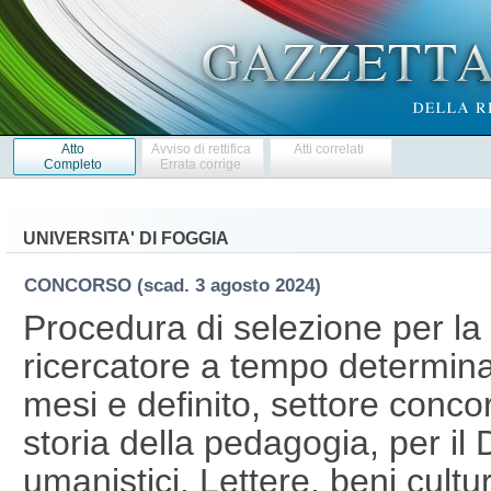
Atto
Avviso di rettifica
Atti correlati
Completo
Errata corrige
UNIVERSITA' DI FOGGIA
CONCORSO
(scad. 3 agosto 2024)
Procedura di selezione per la 
ricercatore a tempo determinat
mesi e definito, settore conc
storia della pedagogia, per il 
umanistici. Lettere, beni cultur