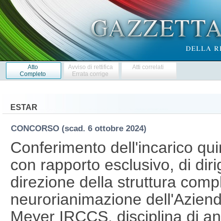
Atto
Avviso di rettifica
Atti correlati
Completo
Errata corrige
ESTAR
CONCORSO
(scad. 6 ottobre 2024)
Conferimento dell'incarico qu
con rapporto esclusivo, di dir
direzione della struttura com
neurorianimazione dell'Aziend
Meyer IRCCS, disciplina di an