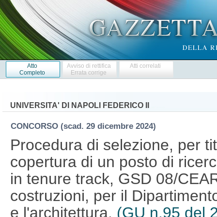
Atto
Avviso di rettifica
Atti correlati
Completo
Errata corrige
UNIVERSITA' DI NAPOLI FEDERICO II
CONCORSO
(scad. 29 dicembre 2024)
Procedura di selezione, per tito
copertura di un posto di rice
in tenure track, GSD 08/CEAR
costruzioni, per il Dipartimento
e l'architettura.
(GU n.95 del 