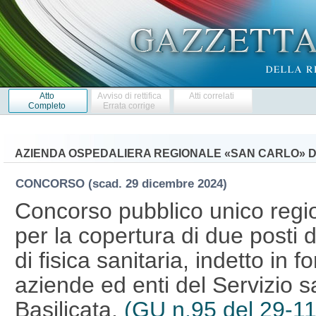
Atto
Avviso di rettifica
Atti correlati
Completo
Errata corrige
AZIENDA OSPEDALIERA REGIONALE «SAN CARLO» D
CONCORSO
(scad. 29 dicembre 2024)
Concorso pubblico unico region
per la copertura di due posti di
di fisica sanitaria, indetto in 
aziende ed enti del Servizio sa
Basilicata.
(GU n.95 del 29-1