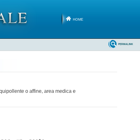
HOME
PERMALINK
equipollente o affine, area medica e